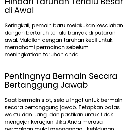
Hindari Taruhan Terlalu Besar
di Awal
Seringkali, pemain baru melakukan kesalahan
dengan bertaruh terlalu banyak di putaran
awal. Mulailah dengan taruhan kecil untuk
memahami permainan sebelum
meningkatkan taruhan anda.
Pentingnya Bermain Secara
Bertanggung Jawab
Saat bermain slot, selalu ingat untuk bermain
secara bertanggung jawab. Tetapkan batas
waktu dan uang, dan pastikan untuk tidak
mengejar kerugian. Jika Anda merasa
permainan mulai mengganggu kehidupan