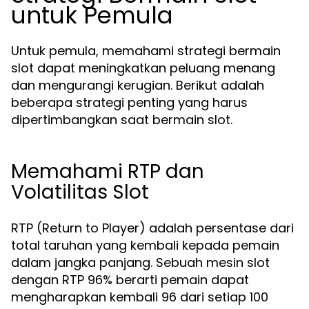
untuk Pemula
Untuk pemula, memahami strategi bermain
slot dapat meningkatkan peluang menang
dan mengurangi kerugian. Berikut adalah
beberapa strategi penting yang harus
dipertimbangkan saat bermain slot.
Memahami RTP dan
Volatilitas Slot
RTP (Return to Player) adalah persentase dari
total taruhan yang kembali kepada pemain
dalam jangka panjang. Sebuah mesin slot
dengan RTP 96% berarti pemain dapat
mengharapkan kembali 96 dari setiap 100