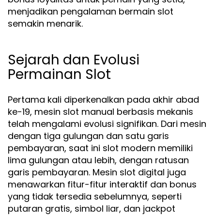
menjadikan pengalaman bermain slot
semakin menarik.
Sejarah dan Evolusi
Permainan Slot
Pertama kali diperkenalkan pada akhir abad
ke-19, mesin slot manual berbasis mekanis
telah mengalami evolusi signifikan. Dari mesin
dengan tiga gulungan dan satu garis
pembayaran, saat ini slot modern memiliki
lima gulungan atau lebih, dengan ratusan
garis pembayaran. Mesin slot digital juga
menawarkan fitur-fitur interaktif dan bonus
yang tidak tersedia sebelumnya, seperti
putaran gratis, simbol liar, dan jackpot