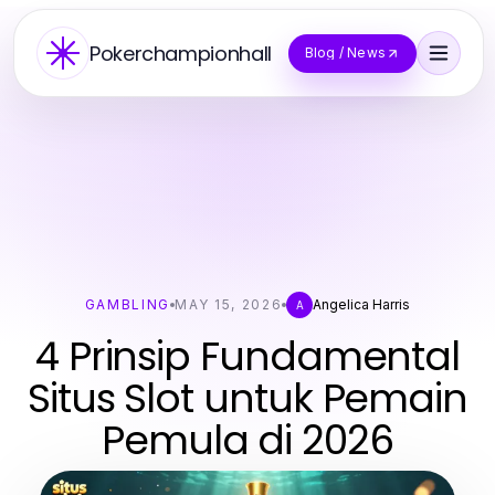
Pokerchampionhall
Blog / News
GAMBLING
MAY 15, 2026
Angelica Harris
A
4 Prinsip Fundamental
Situs Slot untuk Pemain
Pemula di 2026